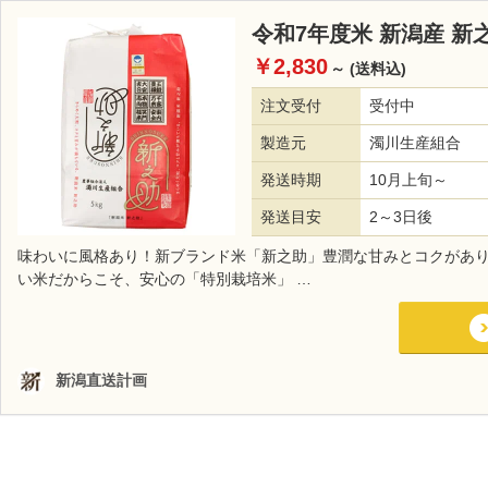
令和7年度米 新潟産 
￥2,830
～
(送料込)
注文受付
受付中
製造元
濁川生産組合
発送時期
10月上旬～
発送目安
2～3日後
味わいに風格あり！新ブランド米「新之助」豊潤な甘みとコクがあ
い米だからこそ、安心の「特別栽培米」 …
新潟直送計画