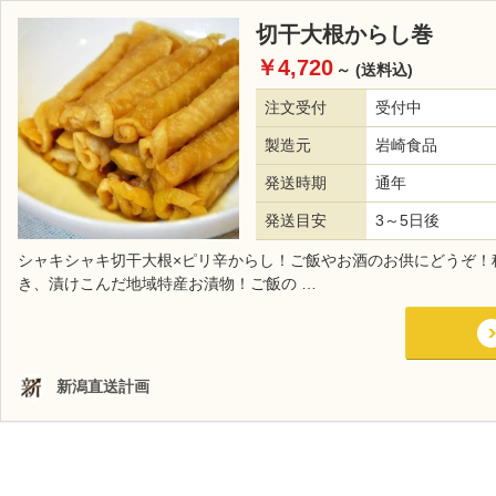
切干大根からし巻
￥4,720
～
(送料込)
注文受付
受付中
製造元
岩崎食品
発送時期
通年
発送目安
3～5日後
シャキシャキ切干大根×ピリ辛からし！ご飯やお酒のお供にどうぞ！
き、漬けこんだ地域特産お漬物！ご飯の …
新潟直送計画