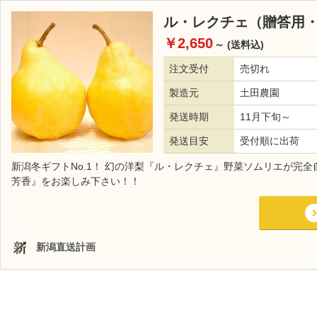
ル・レクチェ（贈答用
￥2,650
～
(送料込)
注文受付
売切れ
製造元
土田農園
発送時期
11月下旬～
発送目安
受付順に出荷
新潟冬ギフトNo.1！ 幻の洋梨『ル・レクチェ』野菜ソムリエが完
芳香』をお楽しみ下さい！！
新潟直送計画