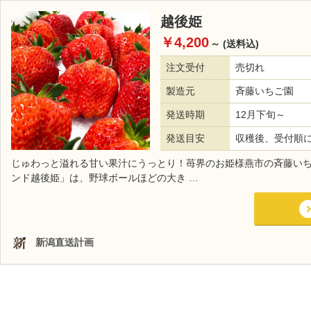
越後姫
￥4,200
～
(送料込)
注文受付
売切れ
製造元
斉藤いちご園
発送時期
12月下旬～
発送目安
収穫後、受付順
じゅわっと溢れる甘い果汁にうっとり！苺界のお姫様燕市の斉藤い
ンド越後姫」は、野球ボールほどの大き …
新潟直送計画