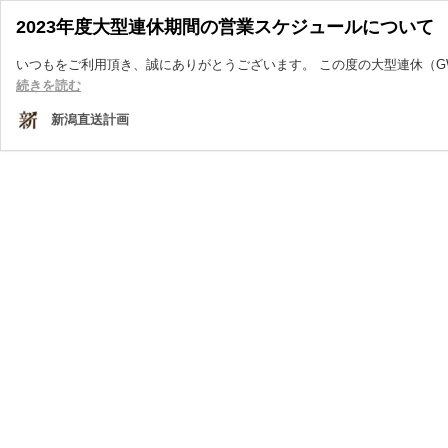
2023年度大型連休期間の営業スケジュールについて
いつもをご利用頂き、誠にありがとうございます。 この度の大型連休（GW
2023
続きを読む
年
新潟直送計画
度
大
型
連
休
期
間
の
営
業
ス
ケ
ジ
ュ
ー
ル