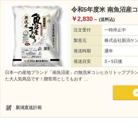
令和5年度米 南魚沼産
￥2,830
～
(送料込)
注文受付
一時停止中
製造元
株式会社新潟ケ
発送時期
通年
発送目安
3～5日後
日本一の産地ブランド「南魚沼産」の無洗米コシヒカリトップブラ
た大人気商品です！贈答用としてもおす …
新潟直送計画