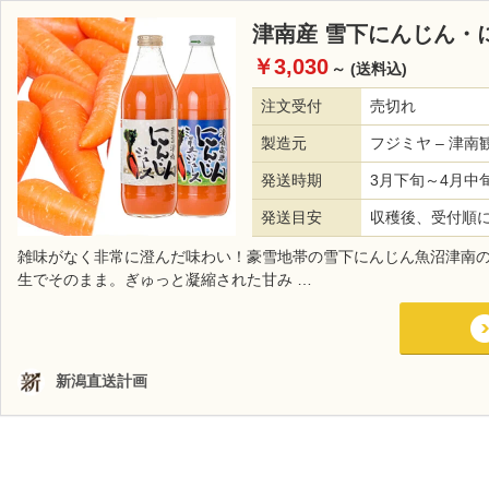
津南産 雪下にんじん・
￥3,030
～
(送料込)
注文受付
売切れ
製造元
フジミヤ – 津
発送時期
3月下旬～4月中
発送目安
収穫後、受付順
雑味がなく非常に澄んだ味わい！豪雪地帯の雪下にんじん魚沼津南
生でそのまま。ぎゅっと凝縮された甘み …
新潟直送計画