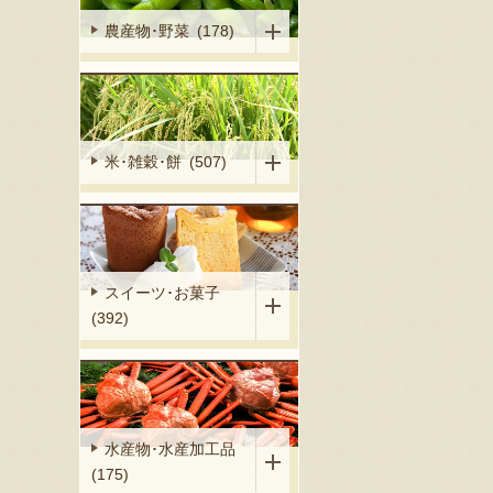
農産物･野菜 (178)
米･雑穀･餅 (507)
スイーツ･お菓子
(392)
水産物･水産加工品
(175)