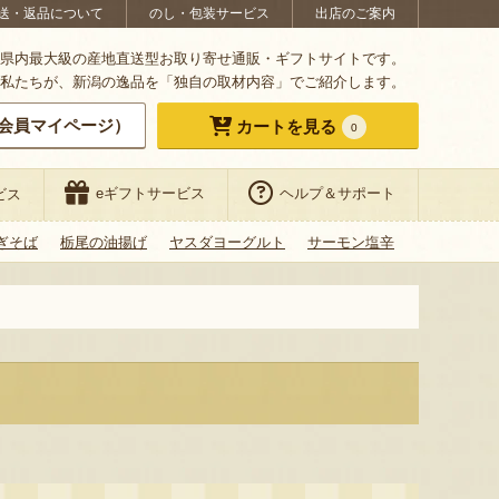
送・返品について
のし・包装サービス
出店のご案内
県内最大級の産地直送型お取り寄せ通販・ギフトサイトです。
私たちが、新潟の逸品を「独自の取材内容」でご紹介します。
会員マイページ）
カートを見る
0
eギフトサービス
ヘルプ＆サポート
ビス
ぎそば
栃尾の油揚げ
ヤスダヨーグルト
サーモン塩辛