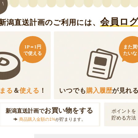
ト！
会員ロ
新潟直送計画のご利用には、
1P＝1円
また買
で使える
たいな
まる
＆
使える
！
いつでも
購入履歴
が見れ
お買い物をする
新潟直送計画で
ポイントを
貯める方法
商品購入金額の1%
が貯まります。