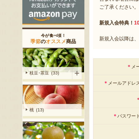
ご了承ください。
新規入会特典！
1
今が食べ頃！
新規入会以降は、
季節
の
オススメ
商品
＊
メ
枝豆･茶豆 (33)
＊
メールアドレ
桃 (13)
＊
パスワー