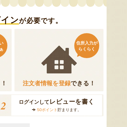
グイン
が必要です。
い
住所入力が
ぁ
らくらく
る！
注文者情報を登録
できる！
2
レビューを書く
ログインして
50ポイント
貯まります。