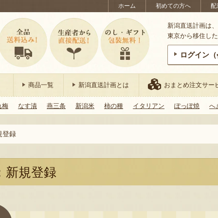
ホーム
初めての方へ
配
新潟直送計画は、
東京から移住した
ログイン（
商品一覧
新潟直送計画とは
おまとめ注文サー
れ梅
なす漬
燕三条
新潟米
柿の種
イタリアン
ぽっぽ焼
へ
規登録
：新規登録