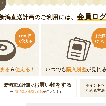
ト！
会員ロ
新潟直送計画のご利用には、
1P＝1円
また買
で使える
たいな
まる
＆
使える
！
いつでも
購入履歴
が見れ
お買い物をする
新潟直送計画で
ポイントを
貯める方法
商品購入金額の1%
が貯まります。