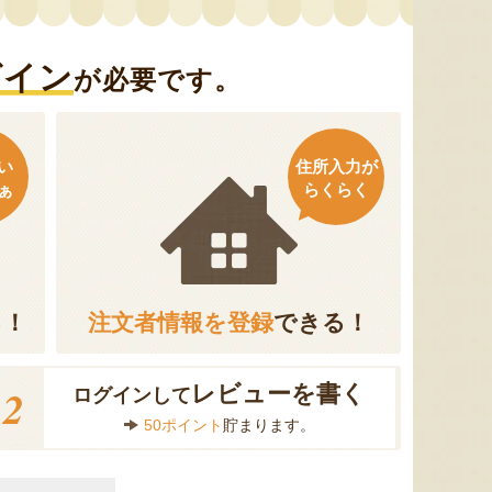
グイン
が必要です。
い
住所入力が
ぁ
らくらく
る！
注文者情報を登録
できる！
2
レビューを書く
ログインして
50ポイント
貯まります。