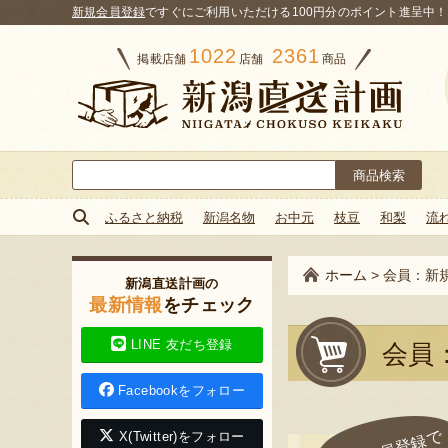
新規会員登録
ですぐにご利用いただける100円分のポイント進呈中！
1022
2361
掲載店舗
店舗
商品
検
索:
ふるさと納税
新潟名物
お中元
枝豆
和梨
流
ホーム
>
会員：新
新潟直送計画の
最新情報
をチェック
LINE 友だち登録
会員
Facebookをフォロー
X(Twitter)をフォロー