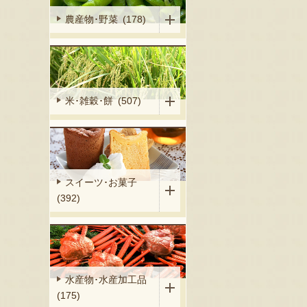
農産物･野菜 (178)
米･雑穀･餅 (507)
スイーツ･お菓子
(392)
水産物･水産加工品
(175)