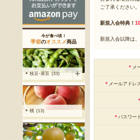
ご了承ください。
新規入会特典！
1
今が食べ頃！
新規入会以降は、
季節
の
オススメ
商品
＊
メ
枝豆･茶豆 (33)
＊
メールアドレ
桃 (13)
＊
パスワー