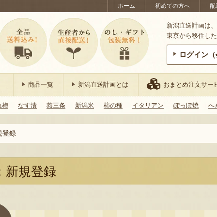
ホーム
初めての方へ
配
新潟直送計画は、
東京から移住した
ログイン（
商品一覧
新潟直送計画とは
おまとめ注文サー
れ梅
なす漬
燕三条
新潟米
柿の種
イタリアン
ぽっぽ焼
へ
規登録
：新規登録