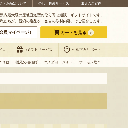
送・返品について
のし・包装サービス
出店のご案内
県内最大級の産地直送型お取り寄せ通販・ギフトサイトです。
私たちが、新潟の逸品を「独自の取材内容」でご紹介します。
会員マイページ）
カートを見る
0
eギフトサービス
ヘルプ＆サポート
ビス
ぎそば
栃尾の油揚げ
ヤスダヨーグルト
サーモン塩辛