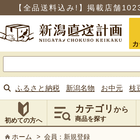
【全品送料込み!】掲載店舗
102
カ
検
索:
ふるさと納税
新潟名物
お中元
枝
カテゴリ
から
商品を探す
初めての方へ
ホーム
>
会員：新規登録