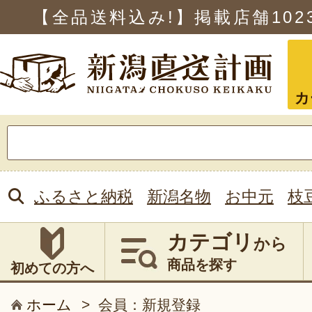
【全品送料込み!】掲載店舗
102
カ
検
索:
ふるさと納税
新潟名物
お中元
枝
カテゴリ
から
商品を探す
初めての方へ
ホーム
>
会員：新規登録