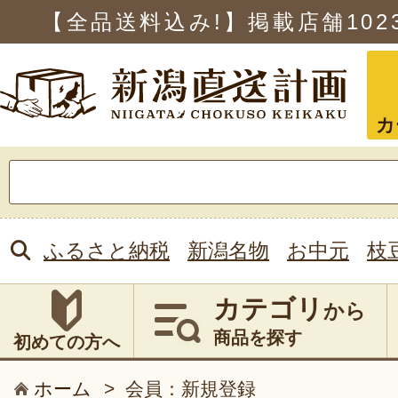
【全品送料込み!】掲載店舗
102
カ
検
索:
ふるさと納税
新潟名物
お中元
枝
カテゴリ
から
商品を探す
初めての方へ
ホーム
>
会員：新規登録