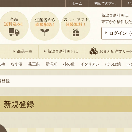
ホーム
初めての方へ
配
新潟直送計画は、
東京から移住した
ログイン（
商品一覧
新潟直送計画とは
おまとめ注文サー
れ梅
なす漬
燕三条
新潟米
柿の種
イタリアン
ぽっぽ焼
へ
規登録
：新規登録