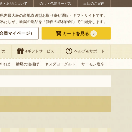
送・返品について
のし・包装サービス
出店のご案内
県内最大級の産地直送型お取り寄せ通販・ギフトサイトです。
私たちが、新潟の逸品を「独自の取材内容」でご紹介します。
会員マイページ）
カートを見る
0
eギフトサービス
ヘルプ＆サポート
ビス
ぎそば
栃尾の油揚げ
ヤスダヨーグルト
サーモン塩辛