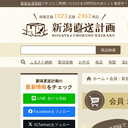
新規会員登録
ですぐにご利用いただける100円分のポイント進呈中！
1023
2362
掲載店舗
店舗
商品
検
索:
ふるさと納税
新潟名物
お中元
枝豆
和梨
流
ホーム
>
会員：新
新潟直送計画の
最新情報
をチェック
LINE 友だち登録
会員
Facebookをフォロー
X(Twitter)をフォロー