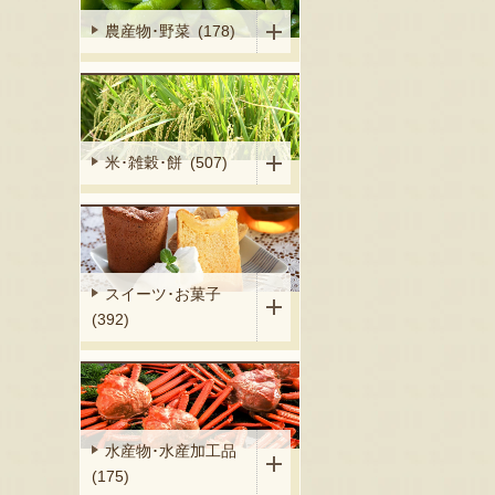
農産物･野菜 (178)
米･雑穀･餅 (507)
スイーツ･お菓子
(392)
水産物･水産加工品
(175)