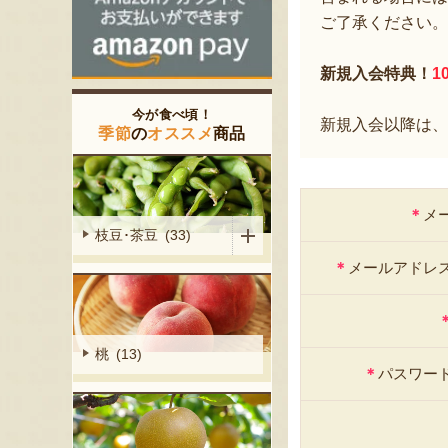
ご了承ください。
新規入会特典！
1
今が食べ頃！
新規入会以降は、
季節
の
オススメ
商品
＊
メ
枝豆･茶豆 (33)
＊
メールアドレ
桃 (13)
＊
パスワー