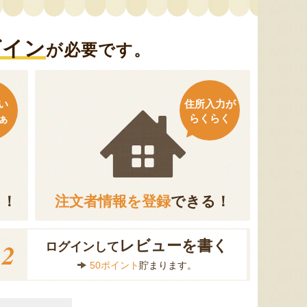
グイン
が必要です。
い
住所入力が
ぁ
らくらく
る！
注文者情報を登録
できる！
2
レビューを書く
ログインして
50ポイント
貯まります。