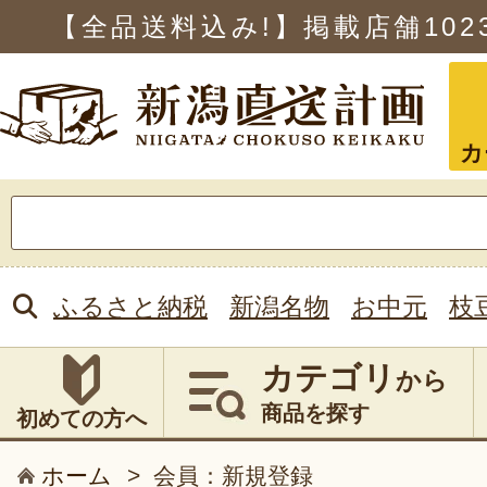
【全品送料込み!】掲載店舗
102
カ
検
索:
ふるさと納税
新潟名物
お中元
枝
カテゴリ
から
商品を探す
初めての方へ
ホーム
>
会員：新規登録