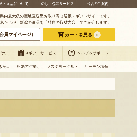
送・返品について
のし・包装サービス
出店のご案内
県内最大級の産地直送型お取り寄せ通販・ギフトサイトです。
私たちが、新潟の逸品を「独自の取材内容」でご紹介します。
会員マイページ）
カートを見る
0
eギフトサービス
ヘルプ＆サポート
ビス
ぎそば
栃尾の油揚げ
ヤスダヨーグルト
サーモン塩辛