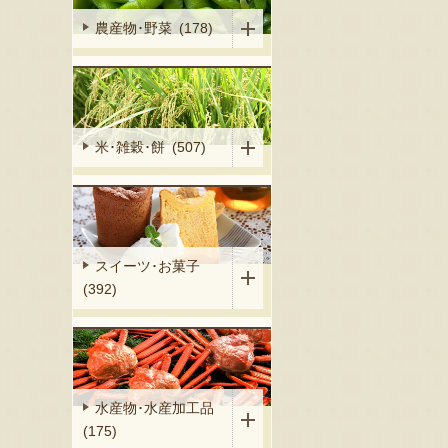
農産物･野菜 (178)
米･雑穀･餅 (507)
スイーツ･お菓子
(392)
水産物･水産加工品
(175)