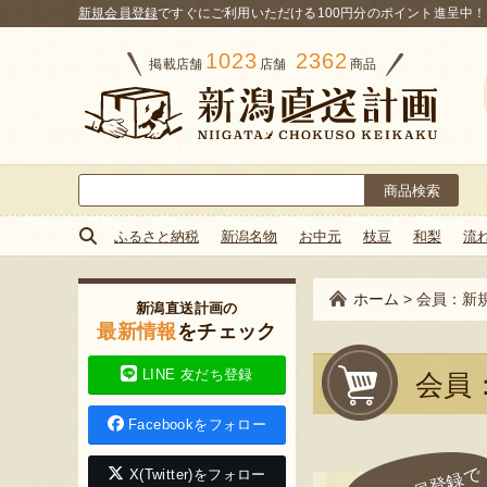
新規会員登録
ですぐにご利用いただける100円分のポイント進呈中！
1023
2362
掲載店舗
店舗
商品
検
索:
ふるさと納税
新潟名物
お中元
枝豆
和梨
流
ホーム
>
会員：新
新潟直送計画の
最新情報
をチェック
LINE 友だち登録
会員
Facebookをフォロー
X(Twitter)をフォロー