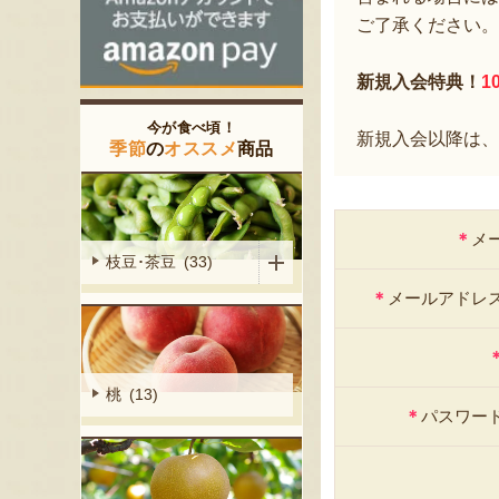
ご了承ください。
新規入会特典！
1
今が食べ頃！
新規入会以降は、
季節
の
オススメ
商品
＊
メ
枝豆･茶豆 (33)
＊
メールアドレ
桃 (13)
＊
パスワー