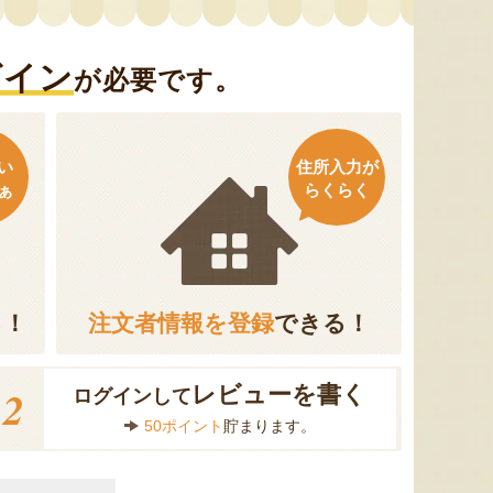
グイン
が必要です。
い
住所入力が
ぁ
らくらく
る！
注文者情報を登録
できる！
2
レビューを書く
ログインして
50ポイント
貯まります。