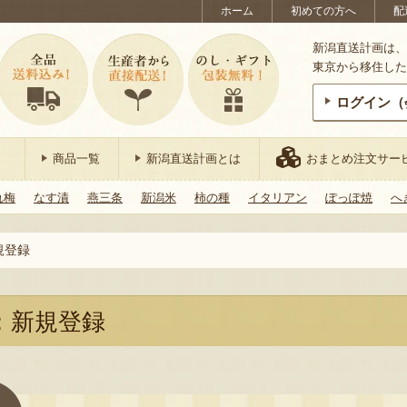
ホーム
初めての方へ
配
新潟直送計画は、
東京から移住した
ログイン（
商品一覧
新潟直送計画とは
おまとめ注文サー
れ梅
なす漬
燕三条
新潟米
柿の種
イタリアン
ぽっぽ焼
へ
規登録
：新規登録