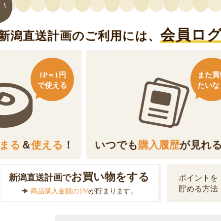
ト！
会員ロ
新潟直送計画のご利用には、
1P＝1円
また買
で使える
たいな
まる
＆
使える
！
いつでも
購入履歴
が見れ
お買い物をする
新潟直送計画で
ポイントを
貯める方法
商品購入金額の1%
が貯まります。