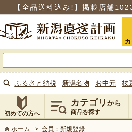
【全品送料込み!】掲載店舗
102
カ
検
索:
ふるさと納税
新潟名物
お中元
枝
カテゴリ
から
商品を探す
初めての方へ
ホーム
>
会員：新規登録