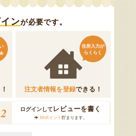
グイン
が必要です。
い
住所入力が
ぁ
らくらく
る！
注文者情報を登録
できる！
2
レビューを書く
ログインして
50ポイント
貯まります。