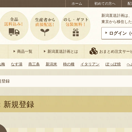
ホーム
初めての方へ
配
新潟直送計画は、
東京から移住した
ログイン（
商品一覧
新潟直送計画とは
おまとめ注文サー
れ梅
なす漬
燕三条
新潟米
柿の種
イタリアン
ぽっぽ焼
へ
規登録
：新規登録