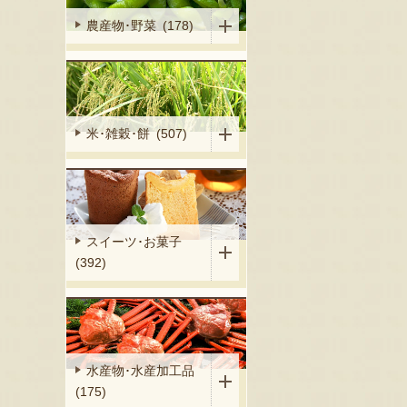
農産物･野菜 (178)
米･雑穀･餅 (507)
スイーツ･お菓子
(392)
水産物･水産加工品
(175)