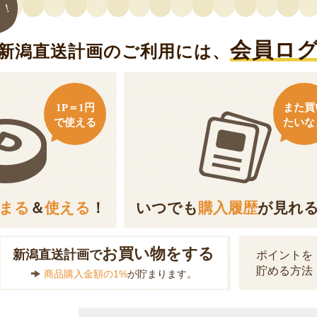
ト！
会員ロ
新潟直送計画のご利用には、
1P＝1円
また買
で使える
たいな
まる
＆
使える
！
いつでも
購入履歴
が見れ
お買い物をする
新潟直送計画で
ポイントを
貯める方法
商品購入金額の1%
が貯まります。