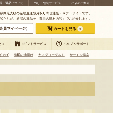
送・返品について
のし・包装サービス
出店のご案内
県内最大級の産地直送型お取り寄せ通販・ギフトサイトです。
私たちが、新潟の逸品を「独自の取材内容」でご紹介します。
会員マイページ）
カートを見る
0
eギフトサービス
ヘルプ＆サポート
ビス
ぎそば
栃尾の油揚げ
ヤスダヨーグルト
サーモン塩辛