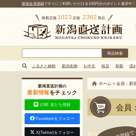
新規会員登録
ですぐにご利用いただける100円分のポイント進呈中！
1023
2362
掲載店舗
店舗
商品
検
索:
ふるさと納税
新潟名物
お中元
枝豆
和梨
流
ホーム
>
会員：新
新潟直送計画の
最新情報
をチェック
LINE 友だち登録
会員
Facebookをフォロー
X(Twitter)をフォロー