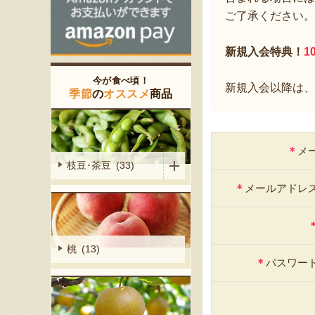
ご了承ください。
新規入会特典！
1
今が食べ頃！
新規入会以降は、
季節
の
オススメ
商品
＊
メ
枝豆･茶豆 (33)
＊
メールアドレ
桃 (13)
＊
パスワー