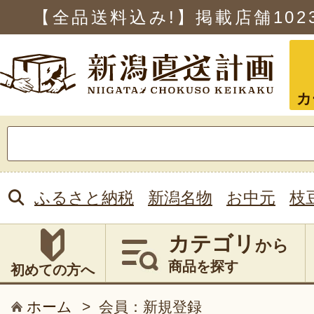
【全品送料込み!】掲載店舗
102
カ
検
索:
ふるさと納税
新潟名物
お中元
枝
カテゴリ
から
商品を探す
初めての方へ
ホーム
>
会員：新規登録