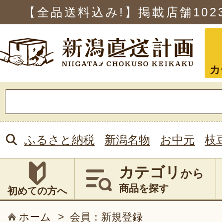
【全品送料込み!】掲載店舗
102
カ
検
索:
ふるさと納税
新潟名物
お中元
枝
カテゴリ
から
商品を探す
初めての方へ
ホーム
>
会員：新規登録