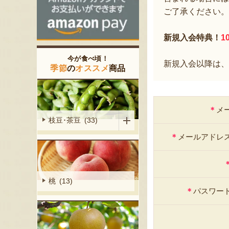
ご了承ください。
新規入会特典！
1
今が食べ頃！
新規入会以降は、
季節
の
オススメ
商品
＊
メ
枝豆･茶豆 (33)
＊
メールアドレ
桃 (13)
＊
パスワー