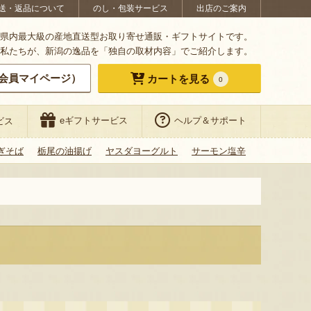
送・返品について
のし・包装サービス
出店のご案内
県内最大級の産地直送型お取り寄せ通販・ギフトサイトです。
私たちが、新潟の逸品を「独自の取材内容」でご紹介します。
会員マイページ）
カートを見る
0
eギフトサービス
ヘルプ＆サポート
ビス
ぎそば
栃尾の油揚げ
ヤスダヨーグルト
サーモン塩辛