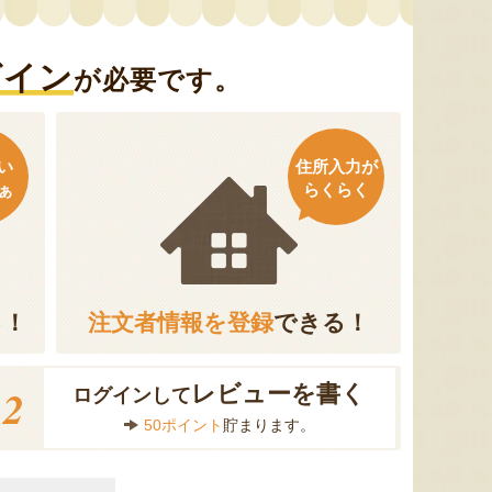
グイン
が必要です。
い
住所入力が
ぁ
らくらく
る！
注文者情報を登録
できる！
2
レビューを書く
ログインして
50ポイント
貯まります。