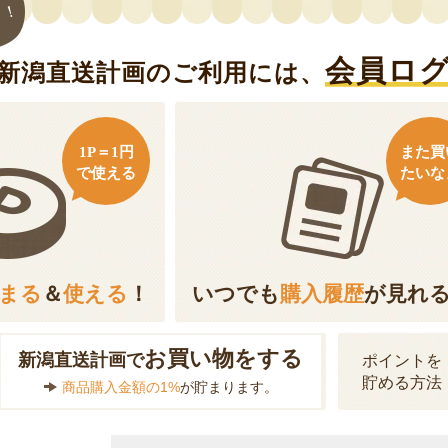
ト！
会員ロ
新潟直送計画のご利用には、
1P＝1円
また買
で使える
たいな
まる
＆
使える
！
いつでも
購入履歴
が見れ
お買い物をする
新潟直送計画で
ポイントを
貯める方法
商品購入金額の1%
が貯まります。