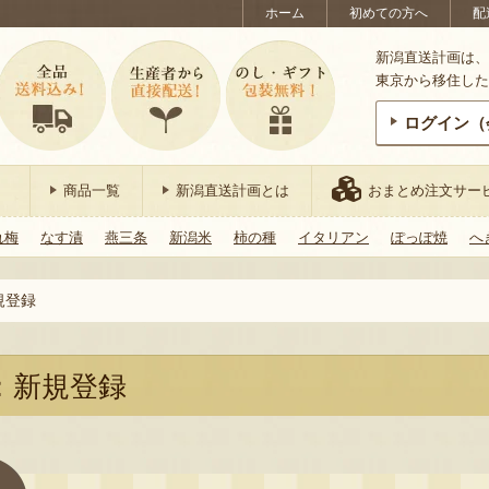
ホーム
初めての方へ
配
新潟直送計画は、
東京から移住した
ログイン（
商品一覧
新潟直送計画とは
おまとめ注文サー
れ梅
なす漬
燕三条
新潟米
柿の種
イタリアン
ぽっぽ焼
へ
規登録
：新規登録