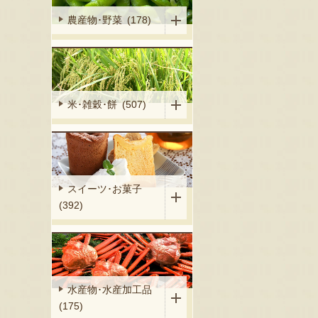
農産物･野菜 (178)
米･雑穀･餅 (507)
スイーツ･お菓子
(392)
水産物･水産加工品
(175)