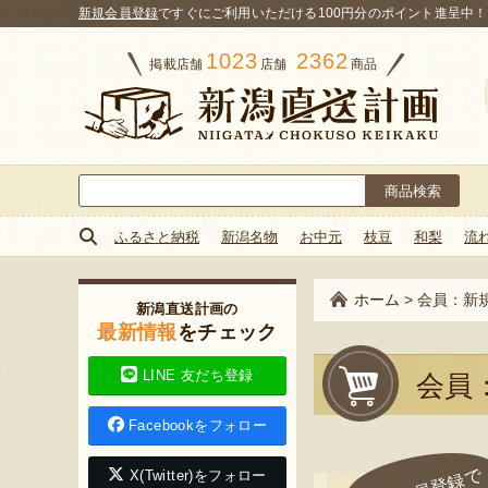
新規会員登録
ですぐにご利用いただける100円分のポイント進呈中！
1023
2362
掲載店舗
店舗
商品
検
索:
ふるさと納税
新潟名物
お中元
枝豆
和梨
流
ホーム
>
会員：新
新潟直送計画の
最新情報
をチェック
LINE 友だち登録
会員
Facebookをフォロー
X(Twitter)をフォロー