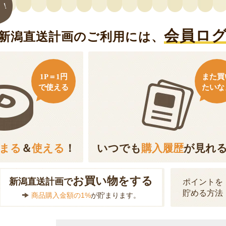
ト！
会員ロ
新潟直送計画のご利用には、
1P＝1円
また買
で使える
たいな
まる
＆
使える
！
いつでも
購入履歴
が見れ
お買い物をする
新潟直送計画で
ポイントを
貯める方法
商品購入金額の1%
が貯まります。