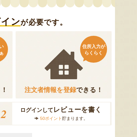
グイン
が必要です。
い
住所入力が
ぁ
らくらく
る！
注文者情報を登録
できる！
2
レビューを書く
ログインして
50ポイント
貯まります。