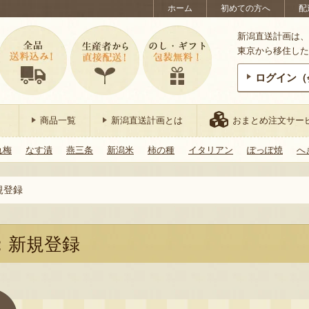
ホーム
初めての方へ
配
新潟直送計画は、
東京から移住した
ログイン（
商品一覧
新潟直送計画とは
おまとめ注文サー
れ梅
なす漬
燕三条
新潟米
柿の種
イタリアン
ぽっぽ焼
へ
規登録
：新規登録