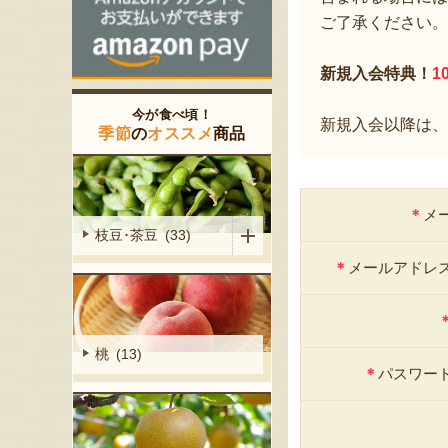
ご了承ください。
新規入会特典！
1
今が食べ頃！
新規入会以降は、
季節
の
オススメ
商品
＊
メ
枝豆･茶豆 (33)
＊
メールアドレ
桃 (13)
＊
パスワー