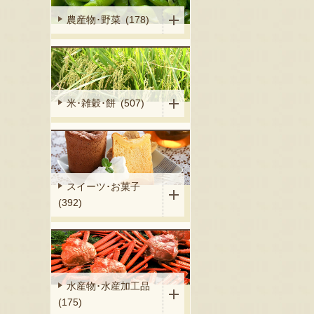
農産物･野菜 (178)
米･雑穀･餅 (507)
スイーツ･お菓子
(392)
水産物･水産加工品
(175)