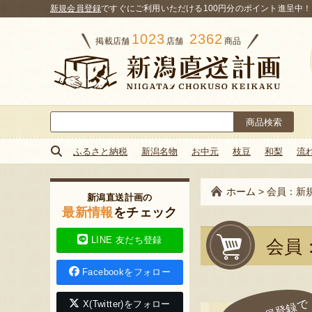
新規会員登録
ですぐにご利用いただける100円分のポイント進呈中！
1023
2362
掲載店舗
店舗
商品
検
索:
ふるさと納税
新潟名物
お中元
枝豆
和梨
流
ホーム
>
会員：新
新潟直送計画の
最新情報
をチェック
LINE 友だち登録
会員
Facebookをフォロー
X(Twitter)をフォロー