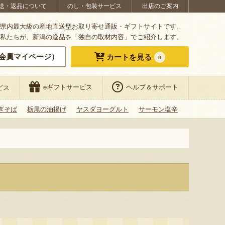
送・返品について
のし・包装サービス
出店のご案内
県内最大級の産地直送型お取り寄せ通販・ギフトサイトです。
私たちが、新潟の逸品を「独自の取材内容」でご紹介します。
会員マイページ）
カートを見る
0
eギフトサービス
ヘルプ＆サポート
ビス
ぎそば
栃尾の油揚げ
ヤスダヨーグルト
サーモン塩辛