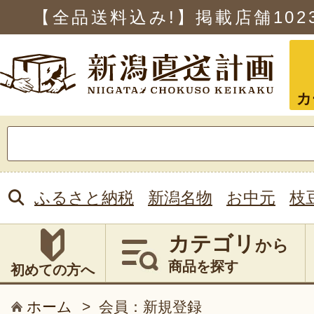
【全品送料込み!】掲載店舗
102
カ
検
索:
ふるさと納税
新潟名物
お中元
枝
カテゴリ
から
商品を探す
初めての方へ
ホーム
>
会員：新規登録