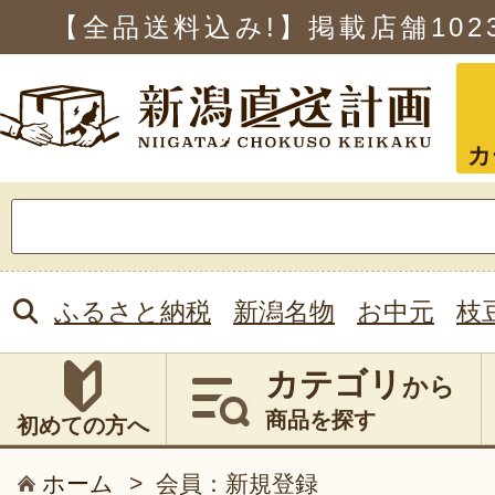
【全品送料込み!】掲載店舗
102
カ
検
索:
ふるさと納税
新潟名物
お中元
枝
カテゴリ
から
商品を探す
初めての方へ
ホーム
>
会員：新規登録