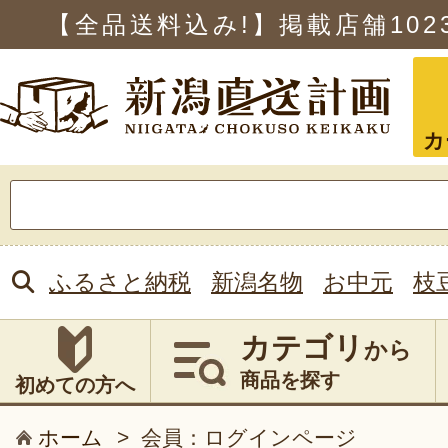
【全品送料込み!】掲載店舗
102
カ
検
索:
ふるさと納税
新潟名物
お中元
枝
カテゴリ
から
商品を探す
初めての方へ
ホーム
>
会員：ログインページ