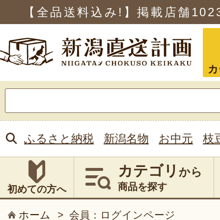
【全品送料込み!】掲載店舗
102
カ
検
索:
ふるさと納税
新潟名物
お中元
枝
カテゴリ
から
商品を探す
初めての方へ
ホーム
>
会員：ログインページ