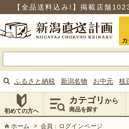
【全品送料込み!】掲載店舗
102
カ
検
索:
ふるさと納税
新潟名物
お中元
枝
カテゴリ
から
商品を探す
初めての方へ
ホーム
>
会員：ログインページ