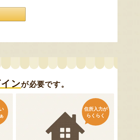
グイン
が必要です。
い
住所入力が
ぁ
らくらく