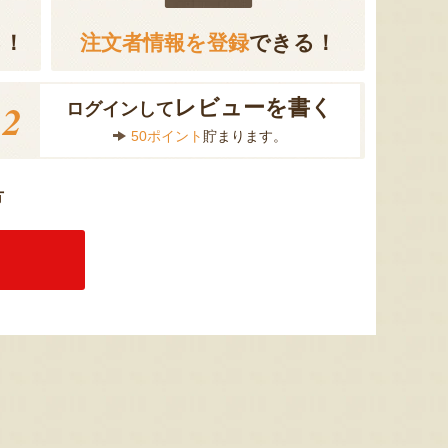
る！
注文者情報を登録
できる！
2
レビューを書く
ログインして
50ポイント
貯まります。
方