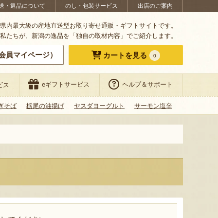
送・返品について
のし・包装サービス
出店のご案内
県内最大級の産地直送型お取り寄せ通販・ギフトサイトです。
私たちが、新潟の逸品を「独自の取材内容」でご紹介します。
会員マイページ）
カートを見る
0
eギフトサービス
ヘルプ＆サポート
ビス
ぎそば
栃尾の油揚げ
ヤスダヨーグルト
サーモン塩辛