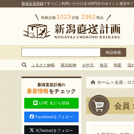
新規会員登録
ですぐにご利用いただける100円分のポイント進呈中！
1023
2362
掲載店舗
店舗
商品
検
索:
ふるさと納税
新潟名物
お中元
枝豆
和梨
流
ホーム
>
会員：ロ
新潟直送計画の
最新情報
をチェック
LINE 友だち登録
会員
Facebookをフォロー
X(Twitter)をフォロー