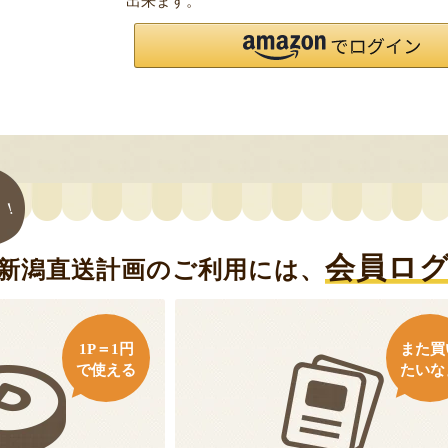
出来ます。
ト！
会員ロ
新潟直送計画のご利用には、
1P＝1円
また買
で使える
たいな