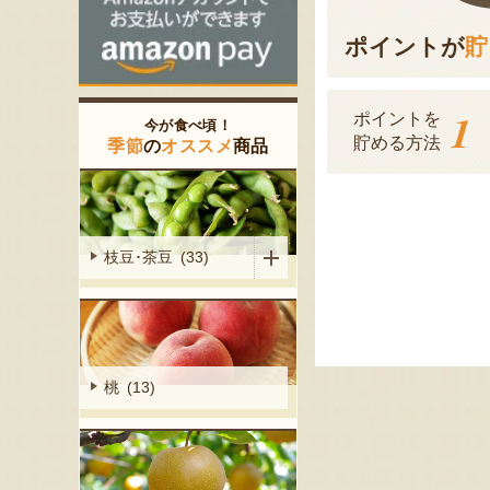
ポイントが
貯
1
ポイントを
今が食べ頃！
貯める方法
季節
の
オススメ
商品
枝豆･茶豆 (33)
桃 (13)