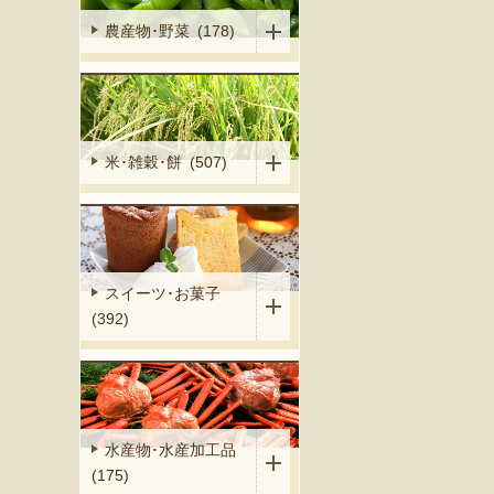
農産物･野菜 (178)
米･雑穀･餅 (507)
スイーツ･お菓子
(392)
水産物･水産加工品
(175)