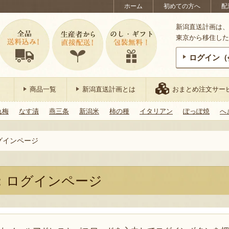
ホーム
初めての方へ
配
新潟直送計画は、
東京から移住した
ログイン（
商品一覧
新潟直送計画とは
おまとめ注文サー
れ梅
なす漬
燕三条
新潟米
柿の種
イタリアン
ぽっぽ焼
へ
グインページ
：ログインページ