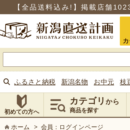
【全品送料込み!】掲載店舗
102
カ
検
索:
ふるさと納税
新潟名物
お中元
枝
カテゴリ
から
商品を探す
初めての方へ
ホーム
>
会員：ログインページ