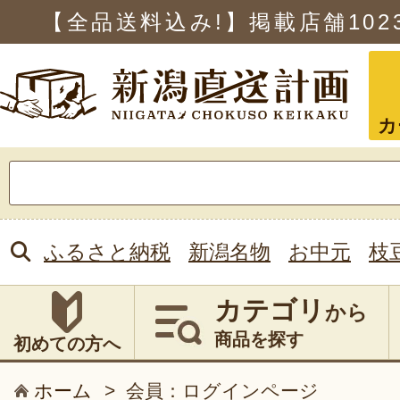
【全品送料込み!】掲載店舗
102
カ
検
索:
ふるさと納税
新潟名物
お中元
枝
カテゴリ
から
商品を探す
初めての方へ
ホーム
>
会員：ログインページ