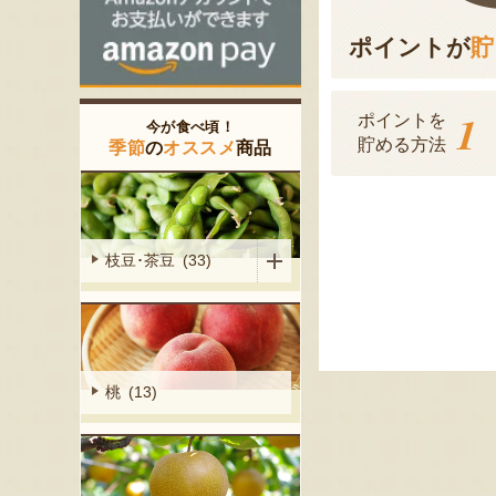
ポイントが
貯
1
ポイントを
今が食べ頃！
貯める方法
季節
の
オススメ
商品
枝豆･茶豆 (33)
桃 (13)