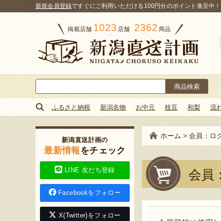
新規会員登録
ですぐにご利用いただける100円分のポイント進呈中！
1023
2362
掲載店舗
店舗
商品
検
索:
ふるさと納税
新潟名物
お中元
枝豆
和梨
流
ホーム
>
会員：ロ
新潟直送計画の
最新情報
をチェック
LINE 友だち登録
会員
Facebookをフォロー
X(Twitter)をフォロー