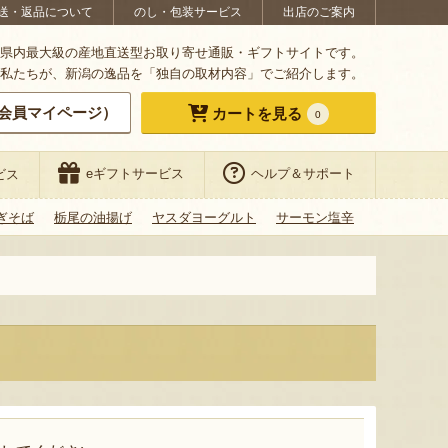
送・返品について
のし・包装サービス
出店のご案内
県内最大級の産地直送型お取り寄せ通販・ギフトサイトです。
私たちが、新潟の逸品を「独自の取材内容」でご紹介します。
会員マイページ）
カートを見る
0
eギフトサービス
ヘルプ＆サポート
ビス
ぎそば
栃尾の油揚げ
ヤスダヨーグルト
サーモン塩辛