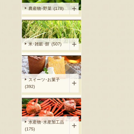
農産物･野菜 (178)
米･雑穀･餅 (507)
スイーツ･お菓子
(392)
水産物･水産加工品
(175)