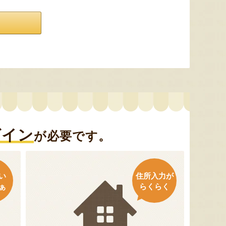
グイン
が必要です。
い
住所入力が
ぁ
らくらく