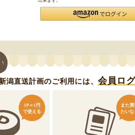
出来ます。
ト！
会員ロ
新潟直送計画のご利用には、
1P＝1円
また買
で使える
たいな