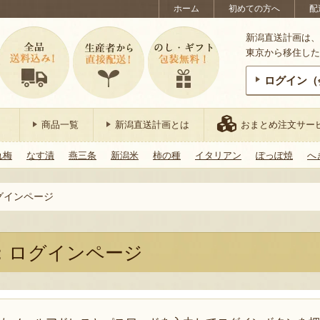
ホーム
初めての方へ
配
新潟直送計画は、
東京から移住した
ログイン（
商品一覧
新潟直送計画とは
おまとめ注文サー
れ梅
なす漬
燕三条
新潟米
柿の種
イタリアン
ぽっぽ焼
へ
グインページ
：ログインページ