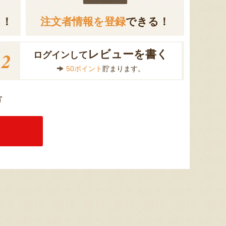
る！
注文者情報を登録
できる！
2
レビューを書く
ログインして
50ポイント
貯まります。
方