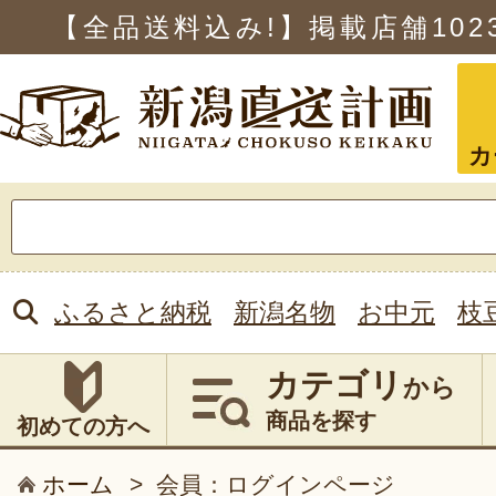
【全品送料込み!】掲載店舗
102
カ
検
索:
ふるさと納税
新潟名物
お中元
枝
カテゴリ
から
商品を探す
初めての方へ
ホーム
>
会員：ログインページ