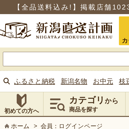
【全品送料込み!】掲載店舗
102
カ
検
索:
ふるさと納税
新潟名物
お中元
枝
カテゴリ
から
商品を探す
初めての方へ
ホーム
>
会員：ログインページ