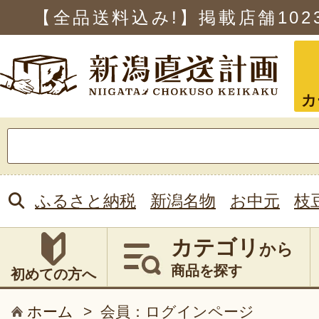
【全品送料込み!】掲載店舗
102
カ
検
索:
ふるさと納税
新潟名物
お中元
枝
カテゴリ
から
商品を探す
初めての方へ
ホーム
>
会員：ログインページ