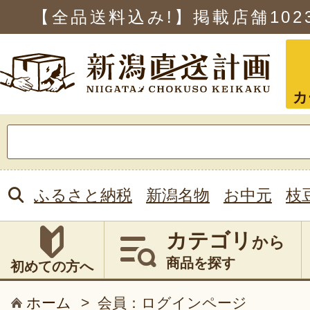
【全品送料込み!】掲載店舗
102
カ
検
索:
ふるさと納税
新潟名物
お中元
枝
カテゴリ
から
商品を探す
初めての方へ
ホーム
>
会員：ログインページ