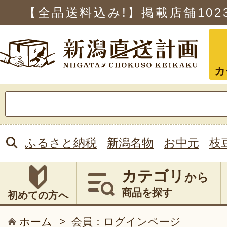
【全品送料込み!】掲載店舗
102
カ
検
索:
ふるさと納税
新潟名物
お中元
枝
カテゴリ
から
商品を探す
初めての方へ
ホーム
>
会員：ログインページ