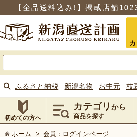
【全品送料込み!】掲載店舗
102
カ
検
索:
ふるさと納税
新潟名物
お中元
枝
カテゴリ
から
商品を探す
初めての方へ
ホーム
>
会員：ログインページ