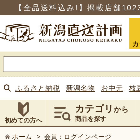
【全品送料込み!】掲載店舗
102
カ
検
索:
ふるさと納税
新潟名物
お中元
枝
カテゴリ
から
商品を探す
初めての方へ
ホーム
>
会員：ログインページ