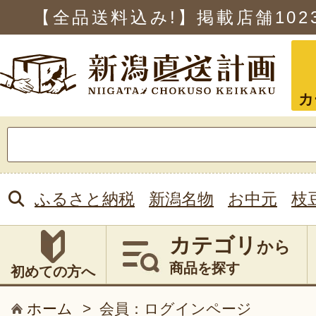
【全品送料込み!】掲載店舗
102
カ
検
索:
ふるさと納税
新潟名物
お中元
枝
カテゴリ
から
商品を探す
初めての方へ
ホーム
>
会員：ログインページ