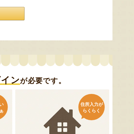
グイン
が必要です。
い
住所入力が
ぁ
らくらく