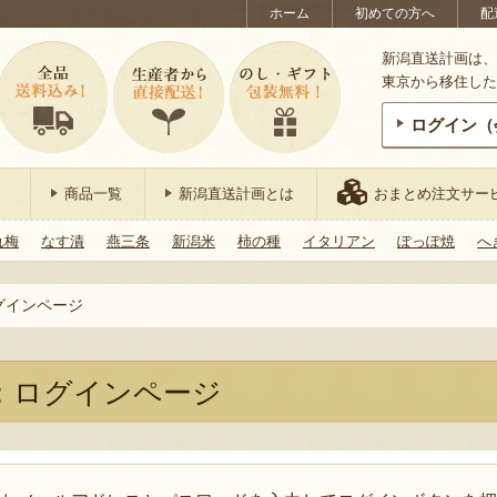
ホーム
初めての方へ
配
新潟直送計画は、
東京から移住した
ログイン（
商品一覧
新潟直送計画とは
おまとめ注文サー
れ梅
なす漬
燕三条
新潟米
柿の種
イタリアン
ぽっぽ焼
へ
グインページ
：ログインページ