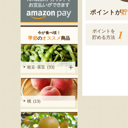
ポイントが
貯
1
ポイントを
今が食べ頃！
貯める方法
季節
の
オススメ
商品
枝豆･茶豆 (33)
桃 (13)