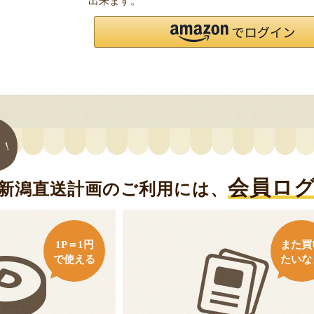
出来ます。
ト！
会員ロ
新潟直送計画のご利用には、
1P＝1円
また買
で使える
たいな