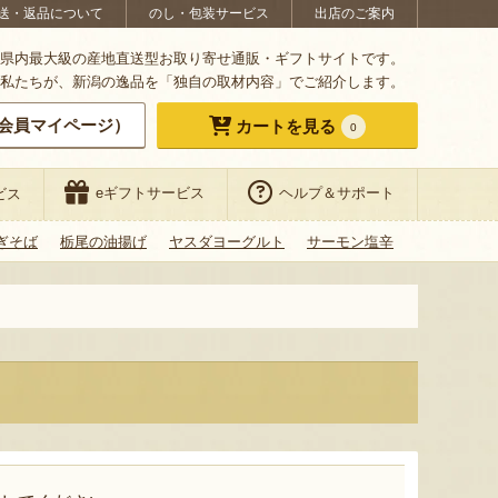
送・返品について
のし・包装サービス
出店のご案内
県内最大級の産地直送型お取り寄せ通販・ギフトサイトです。
私たちが、新潟の逸品を「独自の取材内容」でご紹介します。
会員マイページ）
カートを見る
0
eギフトサービス
ヘルプ＆サポート
ビス
ぎそば
栃尾の油揚げ
ヤスダヨーグルト
サーモン塩辛