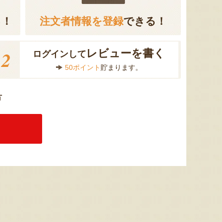
る！
注文者情報を登録
できる！
2
レビューを書く
ログインして
50ポイント
貯まります。
方