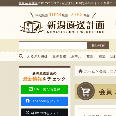
新規会員登録
ですぐにご利用いただける100円分のポイント進呈中！
1023
2362
掲載店舗
店舗
商品
検
索:
ふるさと納税
新潟名物
お中元
枝豆
和梨
流
ホーム
>
会員：ロ
新潟直送計画の
最新情報
をチェック
LINE 友だち登録
会員
Facebookをフォロー
X(Twitter)をフォロー