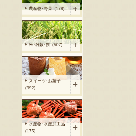
農産物･野菜 (178)
米･雑穀･餅 (507)
スイーツ･お菓子
(392)
水産物･水産加工品
(175)