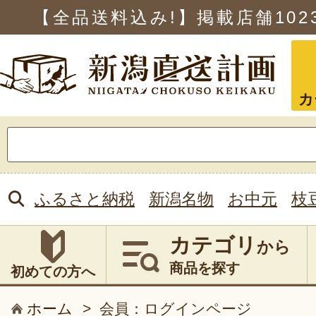
【全品送料込み!】掲載店舗
102
カ
検
索:
ふるさと納税
新潟名物
お中元
枝
カテゴリ
から
商品を探す
初めての方へ
ホーム
>
会員：ログインページ