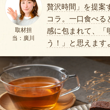
贅沢時間」を提案
コラ。一口食べる
感に包まれて、「
取材担
当：廣川
う！」と思えます