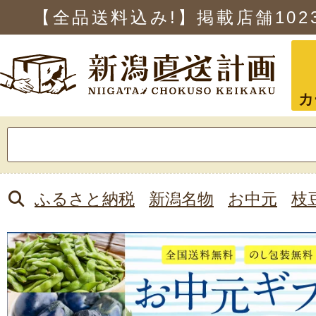
【全品送料込み!】掲載店舗
102
カ
検
索:
ふるさと納税
新潟名物
お中元
枝