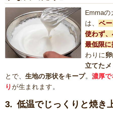
Emma
は、
ベー
使わず、
最低限に
わりに
卵
立てたメ
とで、
生地の形状をキープ
。
濃厚で
り
が生まれます。
3. 低温でじっくりと焼き