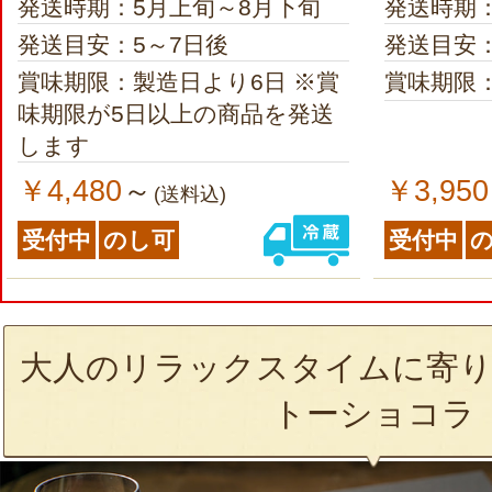
発送時期：5月上旬～8月下旬
発送時期
発送目安：5～7日後
発送目安：
賞味期限：製造日より6日 ※賞
賞味期限
味期限が5日以上の商品を発送
します
￥4,480
￥3,950
～
(送料込)
受付中
のし可
受付中
大人のリラックスタイムに寄り
トーショコラ