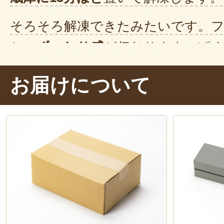
そろそろ解凍できたみたいです。
と、
ずっしり感
が伝わります。ぱく
幸せ〜！
しっとりと濃厚な食感で、
お届けについて
か。チョコレート感が強くて、口の
が残ります。
重厚感のある、
真っ向
ーショコラ」
ですね。これにはや
自分だけのご褒美として楽しむの
が、
手土産
にするのも良いですね！