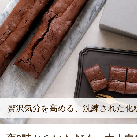
ラ Emma」をオープン。大人にこそ
い、ちょっと特別な夜スイーツを提
や子育てで日々忙しく過ごす大人が、
を食べてひと息つくことで『明日も
ってもらえたらうれしいです」と、
む。
贅沢気分を高める、洗練された化