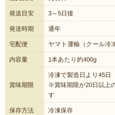
発送目安
3～5日後
発送時期
通年
宅配便
ヤマト運輸（クール冷
内容量
1本あたり約400g
冷凍で製造日より45日
賞味期限
※賞味期限が20日以上
す
保存方法
冷凍保存