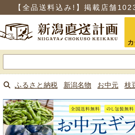
【全品送料込み!】掲載店舗
102
カ
検
索:
ふるさと納税
新潟名物
お中元
枝