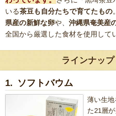
わっています。
さらに「黒埼茶豆
いる
茶豆も自分たちで育てたもの
県産の新鮮な卵
や、
沖縄県奄美産
全国から厳選した食材を使用して
ラインナップ
1. ソフトバウム
薄い生地
た21層