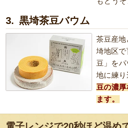
もどうぞ
3. 黒埼茶豆バウム
茶豆産地
埼地区で
豆」をパ
地に練り
豆の濃厚
ます。
電子レンジで20秒ほど温め