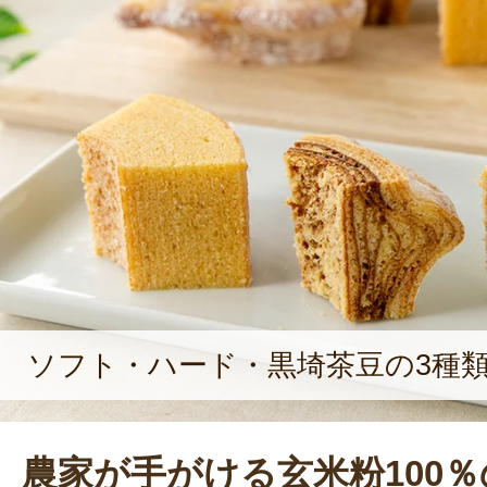
18代目代表に就任。毎年畑ごとに土
を行うことで、より美味しい農作物
る。今後は農家としてだけでなく、
拡大や雇用の創出にも注力し、更なる
けて取り組んでいく。
ソフト・ハード・黒埼茶豆の3種
農家が手がける玄米粉100