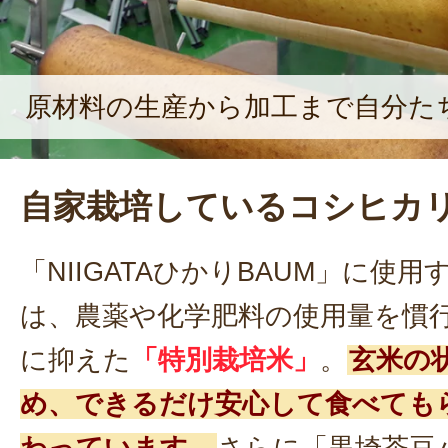
原材料の生産から加工まで自分た
自家栽培しているコシヒカ
「NIIGATAひかりBAUM」に使
は、農薬や化学肥料の使用量を慣
に抑えた
「特別栽培米」
。
玄米の
め、できるだけ安心して食べても