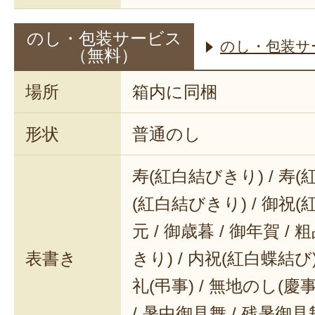
のし・包装サービス
のし・包装サ
（無料）
場所
箱内に同梱
形状
普通のし
寿(紅白結びきり) / 寿(
(紅白結びきり) / 御祝(
元 / 御歳暮 / 御年賀 / 
表書き
きり) / 内祝(紅白蝶結び) 
礼(弔事) / 無地のし(慶事
/ 暑中御見舞 / 残暑御見舞