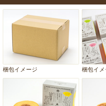
ぱくり……、おお〜、食べた瞬間に
っ
と広がります。美味しい！
そして
地は、やさしくなめらかな口当たり
ンは喉が乾くイメージがありまし
していて
パクパクと食べ進めちゃ
梱包イメージ
梱包イメ