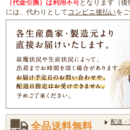
（代金引換）は利用不可
となります（後
には、代わりとして
コンビニ後払い
をご
配送・
全品送料無料